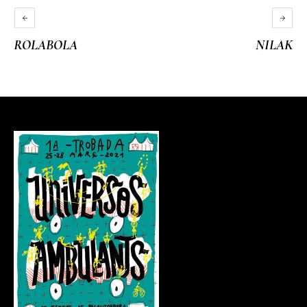
Web
www.asacoproducciones.es
Categories:
Espacio asociado
Socials
ROLABOLA
NILAK