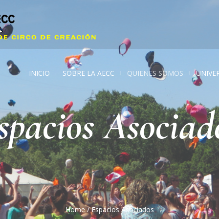
INICIO
SOBRE LA AECC
QUIENES SOMOS
UNIVE
spacios Asociad
Home
/
Espacios Asociados