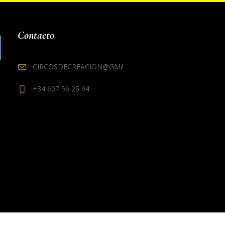
Contacto
CIRCOSDECREACION@GMAIL.COM
+34 607 56 25 94